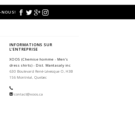
-NOUS!
INFORMATIONS SUR
L'ENTREPRISE
XOOS (Chemise homme - Men's
dress shirts) - Dist. Mantasaly inc
630 Boulevard René-Lévesque O, H3B
1S6 Montréal, Quebec
contact@xoos.ca