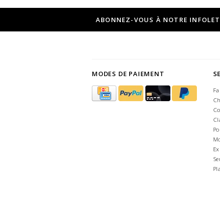
ABONNEZ-VOUS À NOTRE INFOLE
MODES DE PAIEMENT
S
Fa
Ch
Co
Cl
Po
Mo
Ex
Se
Pl