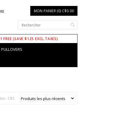
MON PANIER (0) C$0.00
IRE
 1 FREE (SAVE $125 EXCL.TAXES)
PULLOVERS
ax: C$
5