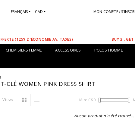
FRANÇAIS
CAD
MON COMPTE / S'INSCR
OFFERTE (125$ D'ÉCONOMIE AV. TAXES)
BUY 3 , GET
CHEMISIERS FEMME
ACCESSOIRES
POLOS HOMME
t
T-CLÉ WOMEN PINK DRESS SHIRT
View:
Min: C$
0
M
Aucun produit n'a été trouvé...