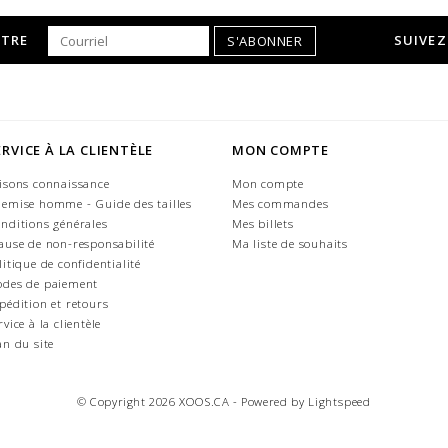
TTRE
SUIVEZ
S'ABONNER
ERVICE À LA CLIENTÈLE
MON COMPTE
isons connaissance
Mon compte
emise homme - Guide des tailles
Mes commandes
nditions générales
Mes billets
ause de non-responsabilité
Ma liste de souhaits
litique de confidentialité
des de paiement
pédition et retours
rvice à la clientèle
an du site
© Copyright 2026 XOOS.CA - Powered by
Lightspeed