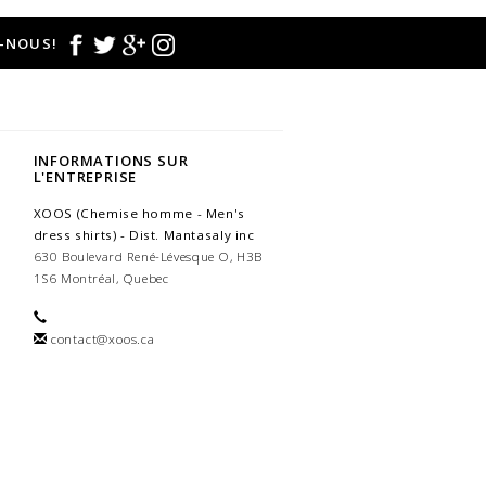
-NOUS!
INFORMATIONS SUR
L'ENTREPRISE
XOOS (Chemise homme - Men's
dress shirts) - Dist. Mantasaly inc
630 Boulevard René-Lévesque O, H3B
1S6 Montréal, Quebec
contact@xoos.ca