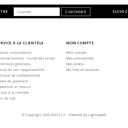
TTRE
SUIVEZ
S'ABONNER
ERVICE À LA CLIENTÈLE
MON COMPTE
isons connaissance
Mon compte
emise homme - Guide des tailles
Mes commandes
nditions générales
Mes billets
ause de non-responsabilité
Ma liste de souhaits
litique de confidentialité
des de paiement
pédition et retours
rvice à la clientèle
an du site
© Copyright 2026 XOOS.CA - Powered by
Lightspeed