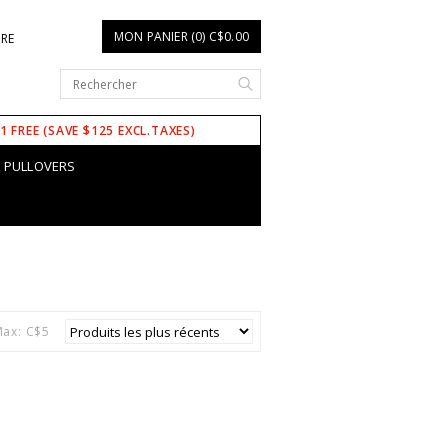
MON PANIER (0) C$0.00
IRE
 1 FREE (SAVE $125 EXCL.TAXES)
PULLOVERS
ax: C$
5