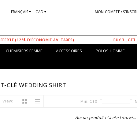
FRANÇAIS
CAD
MON COMPTE / S'INSCR
OFFERTE (125$ D'ÉCONOMIE AV. TAXES)
BUY 3 , GET
CHEMISIERS FEMME
ACCESSOIRES
POLOS HOMME
OT-CLÉ WEDDING SHIRT
View:
Min: C$
0
M
Aucun produit n'a été trouvé...