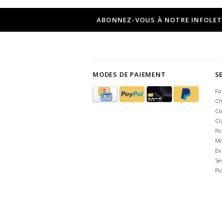
ABONNEZ-VOUS À NOTRE INFOLE
MODES DE PAIEMENT
S
Fa
Ch
Co
Cl
Po
Mo
Ex
Se
Pl