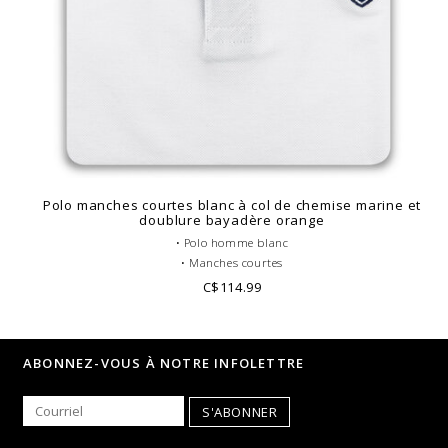
Polo manches courtes blanc à col de chemise marine et
doublure bayadère orange
• Polo homme blanc
• Manches courtes
• Coupe ajustée ou cintrée
C$114.99
• Col Français bleu marine
• Corps de polo uni
• Coton piqué
ABONNEZ-VOUS À NOTRE INFOLETTRE
• Doublure à rayures
• Look casual
S'ABONNER