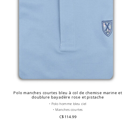
Polo manches courtes bleu à col de chemise marine et
doublure bayadère rose et pistache
• Polo homme bleu ciel
• Manches courtes
• Coupe ajustée ou cintrée
C$114.99
• Col Français gris
• Corps de polo uni