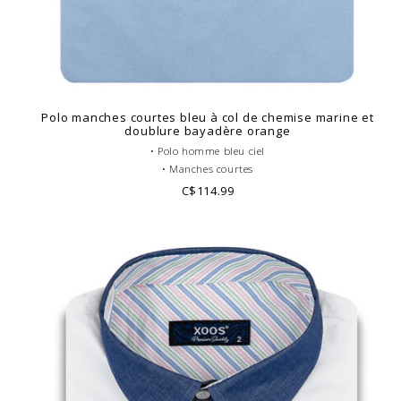
Polo manches courtes bleu à col de chemise marine et
doublure bayadère orange
• Polo homme bleu ciel
• Manches courtes
• Coupe ajustée ou cintrée
C$114.99
• Col Français gris
• Corps de polo uni
• Coton piqué
• Doublure à motifs
• Look casual