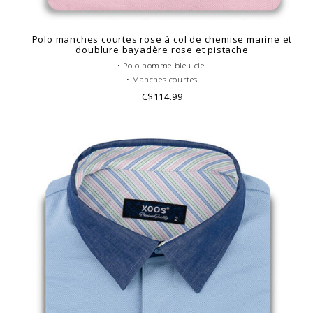
Polo manches courtes rose à col de chemise marine et
doublure bayadère rose et pistache
• Polo homme bleu ciel
• Manches courtes
• Coupe ajustée ou cintrée
C$114.99
• Col Français gris
• Corps de polo uni
• Coton piqué
• Doublure à motifs
• Look casual