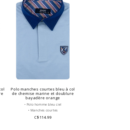
col
Polo manches courtes bleu à col
re
de chemise marine et doublure
bayadère orange
• Polo homme bleu ciel
• Manches courtes
• Coupe ajustée ou cintrée
C$114.99
• Col Français gris
• Corps de polo uni