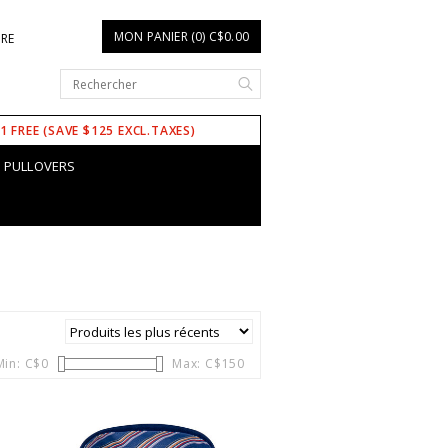
MON PANIER (0) C$0.00
IRE
 1 FREE (SAVE $125 EXCL.TAXES)
PULLOVERS
Min: C$
0
Max: C$
150