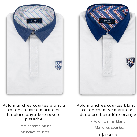
• Coton piqué
• Coton piqué
• Doublure à motifs
• Doublure à motifs
• Look casual
• Look casual
Polo manches courtes blanc à
Polo manches courtes blanc
col de chemise marine et
col de chemise marine et
doublure bayadère rose et
doublure bayadère orange
pistache
• Polo homme blanc
• Polo homme blanc
• Manches courtes
• Manches courtes
• Coupe ajustée ou cintrée
C$114.99