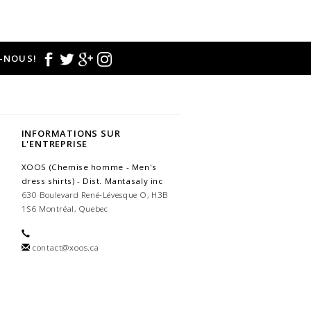
-NOUS!
INFORMATIONS SUR
L'ENTREPRISE
XOOS (Chemise homme - Men's
dress shirts) - Dist. Mantasaly inc
630 Boulevard René-Lévesque O, H3B
1S6 Montréal, Quebec
contact@xoos.ca