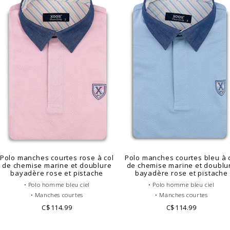
Polo manches courtes rose à col
Polo manches courtes bleu à 
de chemise marine et doublure
de chemise marine et doublu
bayadère rose et pistache
bayadère rose et pistache
• Polo homme bleu ciel
• Polo homme bleu ciel
• Manches courtes
• Manches courtes
• Coupe ajustée ou cintrée
• Coupe ajustée ou cintrée
C$114.99
C$114.99
• Col Français gris
• Col Français gris
• Corps de polo uni
• Corps de polo uni