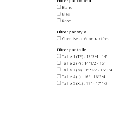
Filtrer par couleur
Blanc
Bleu
Rose
Filtrer par style
Chemises décontractées
Filtrer par taille
Taille 1 (TP) : 13"3/4 - 14"
Taille 2 (P) : 14"1/2 - 15"
Taille 3 (M) : 15"1/2 - 15"3/4
Taille 4 (L) : 16 "- 16"3/4
Taille 5 (XL) : 17" - 17"1/2