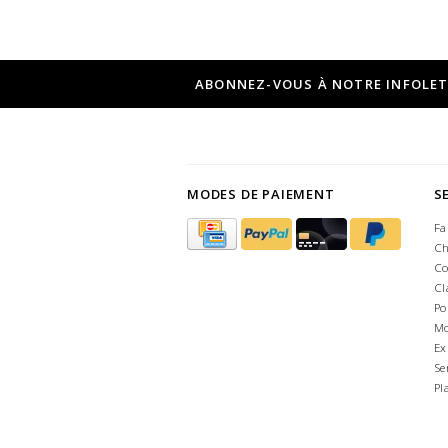
ABONNEZ-VOUS À NOTRE INFOLE
MODES DE PAIEMENT
S
Fa
Ch
Co
Cl
Po
Mo
Ex
Se
Pl