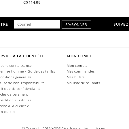
• Coupe ajustée ou cintrée
C$114.99
• Col Français bleu marine
• Col Français bleu marine
• Corps de polo uni
• Corps de polo uni
• Coton piqué
• Coton piqué
• Doublure à rayures
TTRE
SUIVEZ
• Doublure à rayures
S'ABONNER
• Look casual
• Look casual
ERVICE À LA CLIENTÈLE
MON COMPTE
isons connaissance
Mon compte
emise homme - Guide des tailles
Mes commandes
nditions générales
Mes billets
ause de non-responsabilité
Ma liste de souhaits
litique de confidentialité
des de paiement
pédition et retours
rvice à la clientèle
an du site
© Copyright 2026 XOOS.CA - Powered by
Lightspeed