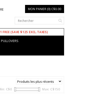
MON PANIER (0) C$0.00
IRE
 1 FREE (SAVE $125 EXCL.TAXES)
PULLOVERS
Min: C$
0
Max: C$
150