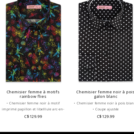
Chemisier femme à motifs
Chemisier femme noir à poi
rainbow flies
galon blanc
• Chemisier femme noir à motif
• Chemisier femme noir à pois blan
imprimé papillon et libelllule arc-en-
• Coupe ajustée
ciel
• Col Français
C$129.99
C$129.99
• Coupe ajustée
• Galon de col blanc
• Col Français
• Poignets simples
• Poignets simples
• Pur coton