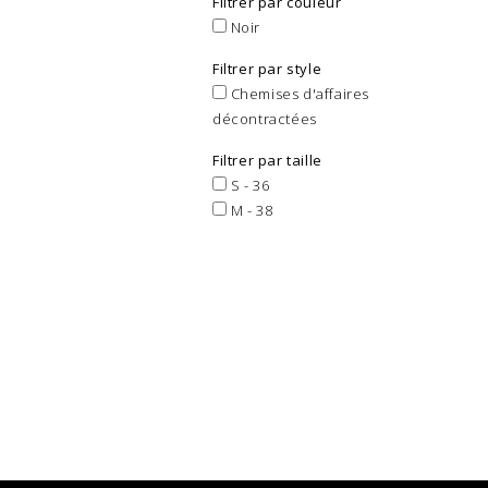
Filtrer par couleur
Noir
Filtrer par style
Chemises d'affaires
décontractées
Filtrer par taille
S - 36
M - 38