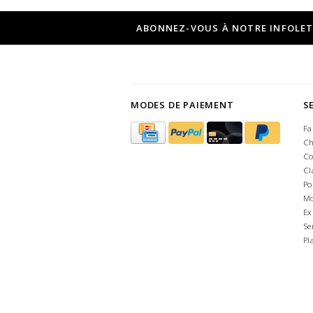
ABONNEZ-VOUS À NOTRE INFOLE
MODES DE PAIEMENT
S
Fa
Ch
Co
Cl
Po
Mo
Ex
Se
Pl