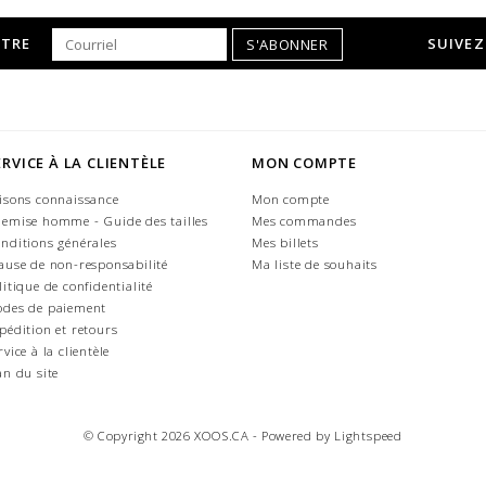
TTRE
SUIVEZ
S'ABONNER
ERVICE À LA CLIENTÈLE
MON COMPTE
isons connaissance
Mon compte
emise homme - Guide des tailles
Mes commandes
nditions générales
Mes billets
ause de non-responsabilité
Ma liste de souhaits
litique de confidentialité
des de paiement
pédition et retours
rvice à la clientèle
an du site
© Copyright 2026 XOOS.CA - Powered by
Lightspeed