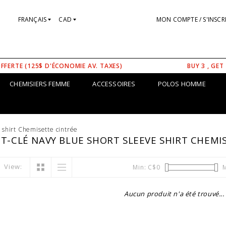
FRANÇAIS
CAD
MON COMPTE / S'INSCR
OFFERTE (125$ D'ÉCONOMIE AV. TAXES)
BUY 3 , GET
CHEMISIERS FEMME
ACCESSOIRES
POLOS HOMME
 shirt Chemisette cintrée
T-CLÉ NAVY BLUE SHORT SLEEVE SHIRT CHEMI
View:
Min: C$
0
M
Aucun produit n'a été trouvé...