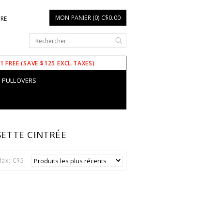
MON PANIER (0) C$0.00
IRE
 1 FREE (SAVE $125 EXCL.TAXES)
PULLOVERS
SETTE CINTRÉE
ax: C$
5