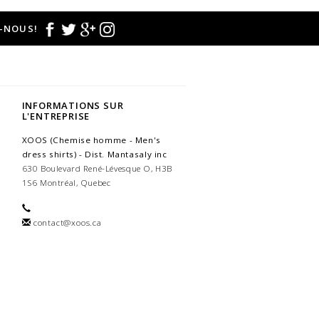
-NOUS!
INFORMATIONS SUR
L'ENTREPRISE
XOOS (Chemise homme - Men's
dress shirts) - Dist. Mantasaly inc
630 Boulevard René-Lévesque O, H3B
1S6 Montréal, Quebec
contact@xoos.ca