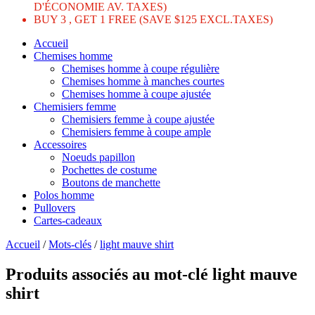
D'ÉCONOMIE AV. TAXES)
BUY 3 , GET 1 FREE (SAVE $125 EXCL.TAXES)
Accueil
Chemises homme
Chemises homme à coupe régulière
Chemises homme à manches courtes
Chemises homme à coupe ajustée
Chemisiers femme
Chemisiers femme à coupe ajustée
Chemisiers femme à coupe ample
Accessoires
Noeuds papillon
Pochettes de costume
Boutons de manchette
Polos homme
Pullovers
Cartes-cadeaux
Accueil
/
Mots-clés
/
light mauve shirt
Produits associés au mot-clé light mauve
shirt