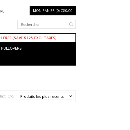
MON PANIER (0) C$0.00
IRE
 1 FREE (SAVE $125 EXCL.TAXES)
PULLOVERS
ax: C$
5