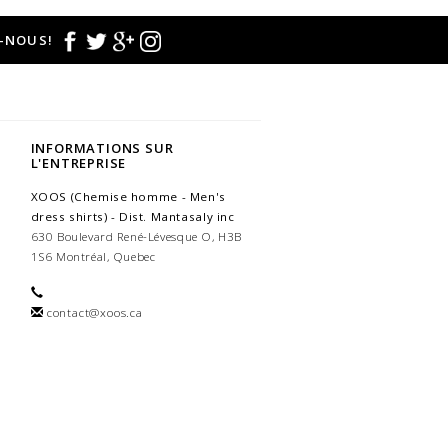
-NOUS!
INFORMATIONS SUR
L'ENTREPRISE
XOOS (Chemise homme - Men's
dress shirts) - Dist. Mantasaly inc
630 Boulevard René-Lévesque O, H3B
1S6 Montréal, Quebec
contact@xoos.ca