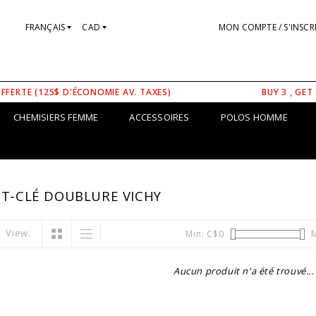
FRANÇAIS
CAD
MON COMPTE / S'INSCR
OFFERTE (125$ D'ÉCONOMIE AV. TAXES)
BUY 3 , GET
CHEMISIERS FEMME
ACCESSOIRES
POLOS HOMME
OT-CLÉ DOUBLURE VICHY
View:
Min: C$
0
M
Aucun produit n'a été trouvé...