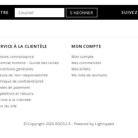
TTRE
SUIVEZ
S'ABONNER
ERVICE À LA CLIENTÈLE
MON COMPTE
isons connaissance
Mon compte
emise homme - Guide des tailles
Mes commandes
nditions générales
Mes billets
ause de non-responsabilité
Ma liste de souhaits
litique de confidentialité
des de paiement
pédition et retours
rvice à la clientèle
an du site
© Copyright 2026 XOOS.CA - Powered by
Lightspeed