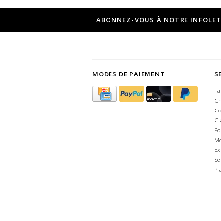
ABONNEZ-VOUS À NOTRE INFOLE
MODES DE PAIEMENT
S
Fa
Ch
Co
Cl
Po
Mo
Ex
Se
Pl