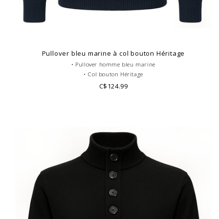
Pullover bleu marine à col bouton Héritage
• Pullover homme bleu marine
• Col bouton Héritage
• Doublure nubuck
C$124.99
• 100% Laine Merinos
• Look casual