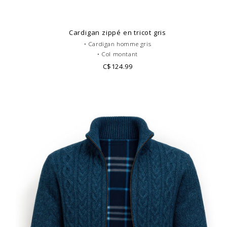
Cardigan zippé en tricot gris
• Cardigan homme gris
• Col montant
• Doublure en tartan écossais
C$124.99
• 100% Polyester
• Look casual