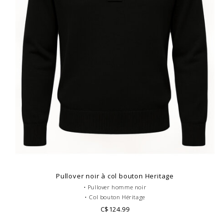
Pullover noir à col bouton Heritage
• Pullover homme noir
• Col bouton Héritage
• Doublure nubuck
C$124.99
• 100% Laine Merinos