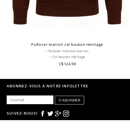
Pullover marron col bouton Heritage
• Pullover homme marron
• Col bouton Héritage
• Doublure noire
C$124.99
• 100% Laine Merinos
• Look casual
ABONNEZ-VOUS À NOTRE INFOLETTRE
S'ABONNER
SUIVEZ-NOUS!