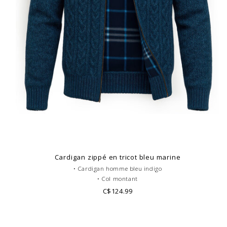
Cardigan zippé en tricot bleu marine
• Cardigan homme bleu indigo
• Col montant
• Doublure en tartan écossais
C$124.99
• 100% Polyester
• Look casual