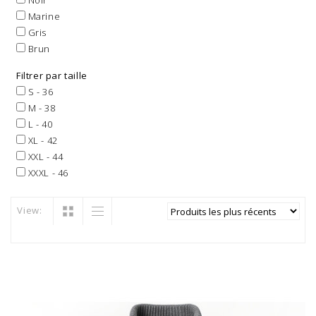
Noir
Marine
Gris
Brun
Filtrer par taille
S - 36
M - 38
L - 40
XL - 42
XXL - 44
XXXL - 46
View: