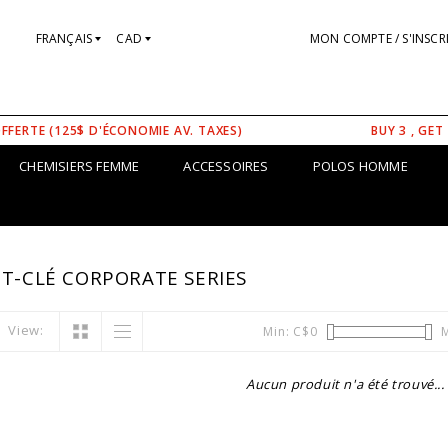
FRANÇAIS
CAD
MON COMPTE / S'INSCR
OFFERTE (125$ D'ÉCONOMIE AV. TAXES)
BUY 3 , GET
CHEMISIERS FEMME
ACCESSOIRES
POLOS HOMME
T-CLÉ CORPORATE SERIES
View:
Min: C$
0
M
Aucun produit n'a été trouvé...