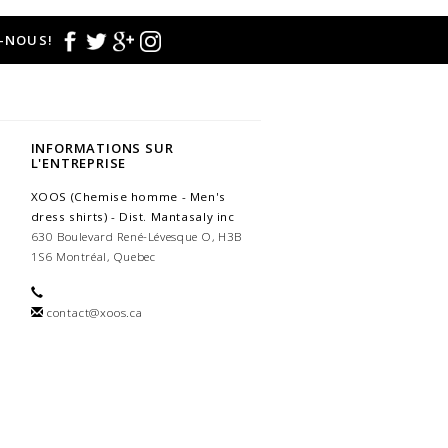
-NOUS!
INFORMATIONS SUR
L'ENTREPRISE
XOOS (Chemise homme - Men's
dress shirts) - Dist. Mantasaly inc
630 Boulevard René-Lévesque O, H3B
1S6 Montréal, Quebec
contact@xoos.ca