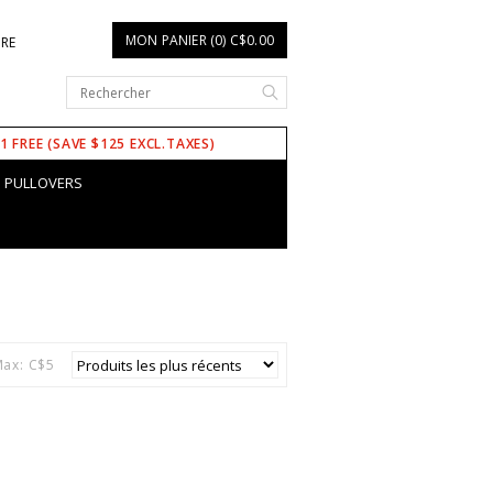
MON PANIER (0) C$0.00
IRE
 1 FREE (SAVE $125 EXCL.TAXES)
PULLOVERS
ax: C$
5