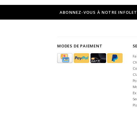
ABONNEZ-VOUS À NOTRE INFOLE
MODES DE PAIEMENT
S
Fa
Ch
Co
Cl
Po
Mo
Ex
Se
Pl