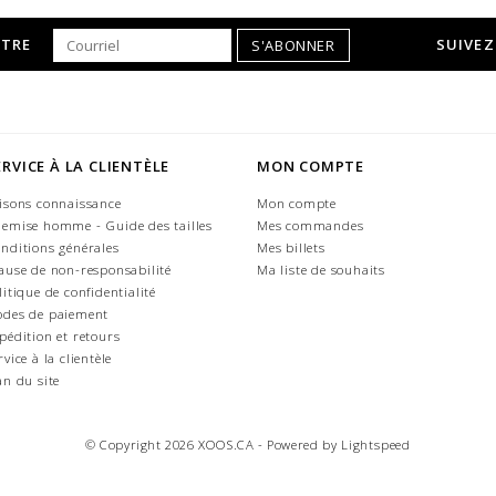
TTRE
SUIVEZ
S'ABONNER
ERVICE À LA CLIENTÈLE
MON COMPTE
isons connaissance
Mon compte
emise homme - Guide des tailles
Mes commandes
nditions générales
Mes billets
ause de non-responsabilité
Ma liste de souhaits
litique de confidentialité
des de paiement
pédition et retours
rvice à la clientèle
an du site
© Copyright 2026 XOOS.CA - Powered by
Lightspeed