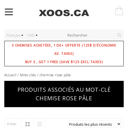
Français
CAD
3 CHEMISES ACHETÉES, 1 DE+ OFFERTE (125$ D'ÉCONOMIE
AV. TAXES)
BUY 3 , GET 1 FREE (SAVE $125 EXCL.TAXES)
Accueil
/
Mots-clés
/
chemise rose pâle
PRODUITS ASSOCIÉS AU MOT-CLÉ
CHEMISE ROSE PÂLE
View: