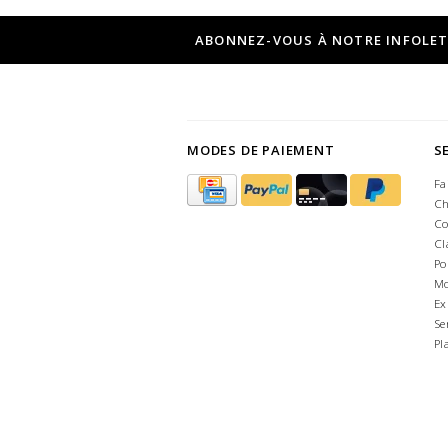
ABONNEZ-VOUS À NOTRE INFOLE
MODES DE PAIEMENT
S
Fa
Ch
Co
Cl
Po
Mo
Ex
Se
Pl