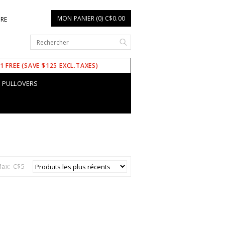
MON PANIER (0) C$0.00
IRE
 1 FREE (SAVE $125 EXCL.TAXES)
PULLOVERS
ax: C$
5