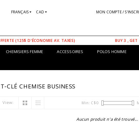
FRANÇAIS
CAD
MON COMPTE / S'INSCR
OFFERTE (125$ D'ÉCONOMIE AV. TAXES)
BUY 3 , GET
CHEMISIERS FEMME
ACCESSOIRES
POLOS HOMME
T-CLÉ CHEMISE BUSINESS
View:
Min: C$
0
M
Aucun produit n'a été trouvé...