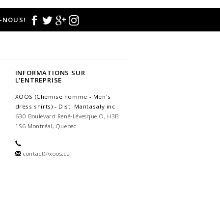
-NOUS!
INFORMATIONS SUR
L'ENTREPRISE
XOOS (Chemise homme - Men's
dress shirts) - Dist. Mantasaly inc
630 Boulevard René-Lévesque O, H3B
1S6 Montréal, Quebec
contact@xoos.ca