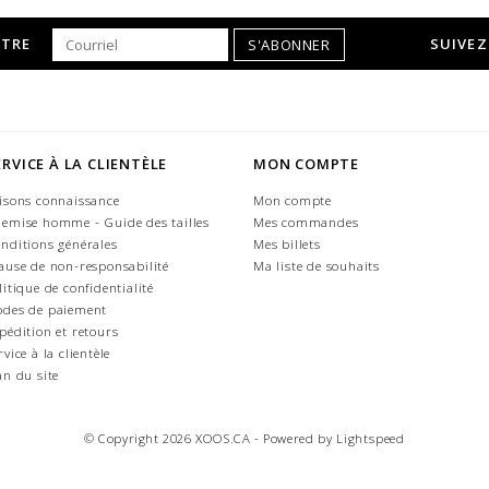
TTRE
SUIVEZ
S'ABONNER
ERVICE À LA CLIENTÈLE
MON COMPTE
isons connaissance
Mon compte
emise homme - Guide des tailles
Mes commandes
nditions générales
Mes billets
ause de non-responsabilité
Ma liste de souhaits
litique de confidentialité
des de paiement
pédition et retours
rvice à la clientèle
an du site
© Copyright 2026 XOOS.CA - Powered by
Lightspeed