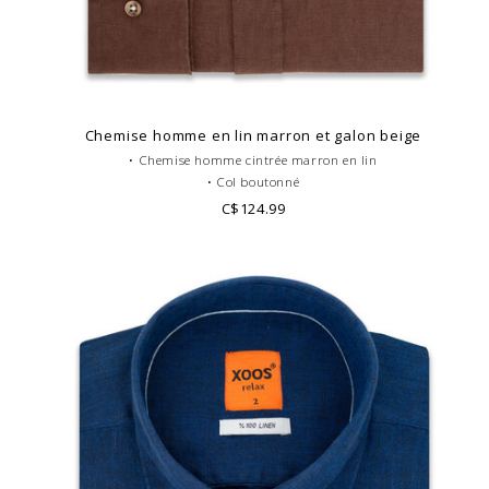
Chemise homme en lin marron et galon beige
• Chemise homme cintrée marron en lin
• Col boutonné
• Poignets simples
C$124.99
•Pure fibre de lin
• Poche pectorale, galon de col et boutonnière beige
• Look casual