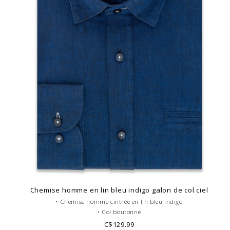
Chemise homme en lin bleu indigo galon de col ciel
• Chemise homme cintrée en lin bleu indigo
• Col boutonné
• Poignets simples
C$129.99