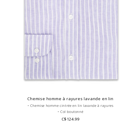
Chemise homme à rayures lavande en lin
• Chemise homme cintrée en lin lavande à rayures
• Col boutonné
• Poignets simples
C$124.99
•Pure fibre de lin
• Look casual