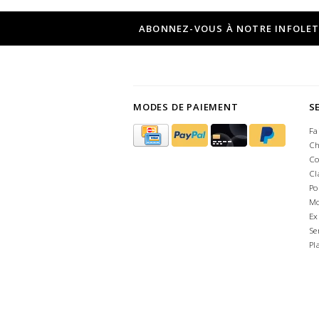
ABONNEZ-VOUS À NOTRE INFOLE
MODES DE PAIEMENT
S
Fa
Ch
Co
Cl
Po
Mo
Ex
Se
Pl