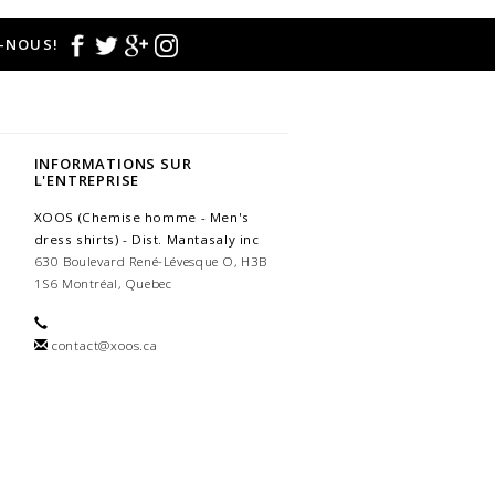
-NOUS!
INFORMATIONS SUR
L'ENTREPRISE
XOOS (Chemise homme - Men's
dress shirts) - Dist. Mantasaly inc
630 Boulevard René-Lévesque O, H3B
1S6 Montréal, Quebec
contact@xoos.ca