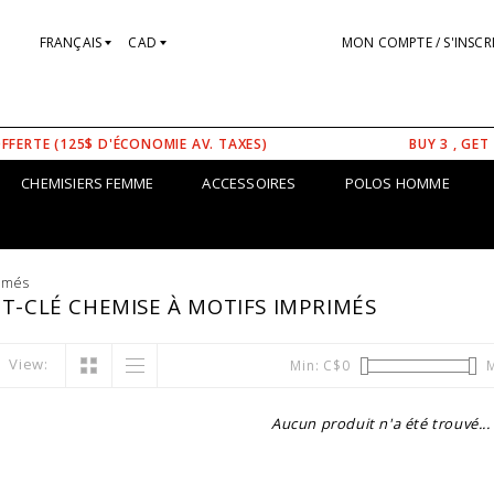
FRANÇAIS
CAD
MON COMPTE / S'INSCR
OFFERTE (125$ D'ÉCONOMIE AV. TAXES)
BUY 3 , GET
CHEMISIERS FEMME
ACCESSOIRES
POLOS HOMME
rimés
T-CLÉ CHEMISE À MOTIFS IMPRIMÉS
View:
Min: C$
0
M
Aucun produit n'a été trouvé...