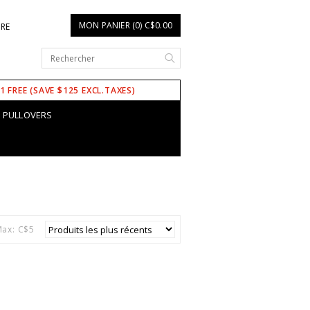
MON PANIER (0) C$0.00
IRE
 1 FREE (SAVE $125 EXCL.TAXES)
PULLOVERS
ax: C$
5