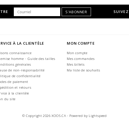
TTRE
SUIVEZ
S'ABONNER
ERVICE À LA CLIENTÈLE
MON COMPTE
isons connaissance
Mon compte
emise homme - Guide des tailles
Mes commandes
nditions générales
Mes billets
ause de non-responsabilité
Ma liste de souhaits
litique de confidentialité
des de paiement
pédition et retours
rvice à la clientèle
an du site
© Copyright 2026 XOOS.CA - Powered by
Lightspeed