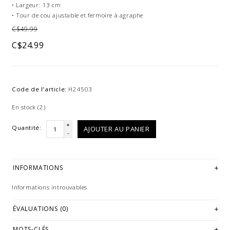
• Largeur: 13 cm
• Tour de cou ajustable et fermoire à agraphe
C$49.99
C$24.99
Code de l'article:
H24503
En stock
(2)
+
Quantité:
AJOUTER AU PANIER
-
INFORMATIONS
Informations introuvables
ÉVALUATIONS (0)
MOTS-CLÉS