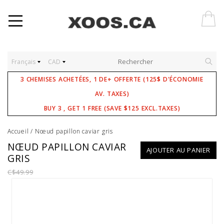
Français
CAD
3 CHEMISES ACHETÉES, 1 DE+ OFFERTE (125$ D'ÉCONOMIE
AV. TAXES)
BUY 3 , GET 1 FREE (SAVE $125 EXCL.TAXES)
Accueil
/
Nœud papillon caviar gris
NŒUD PAPILLON CAVIAR
AJOUTER AU PANIER
GRIS
C$49.99